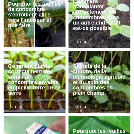
Comment
Pourquoi les feuilles
transplanter
de concombre
correctement les
s'enroulent-elles
concombres dans
vers l'intérieur et
un autre endroit et
que faire
est-ce possible
Lire
Lire
Comment planter
Secrets de la
correctement des
culture, de la
semis de
technologie agricole
concombre envahis
et du soin des
en pleine terre ou en
concombres en
serre
plein champ
Lire
Lire
Pourquoi les feuilles