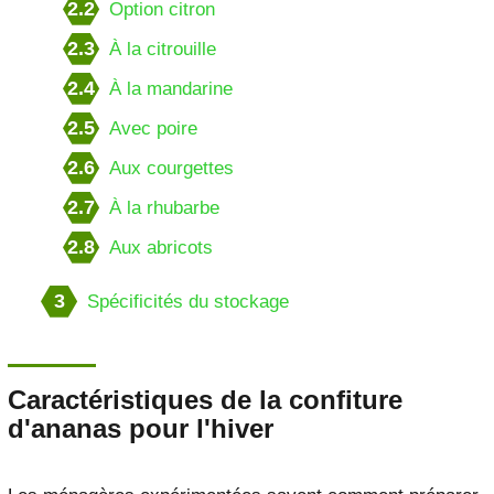
2.2
Option citron
2.3
À la citrouille
2.4
À la mandarine
2.5
Avec poire
2.6
Aux courgettes
2.7
À la rhubarbe
2.8
Aux abricots
3
Spécificités du stockage
Caractéristiques de la confiture
d'ananas pour l'hiver