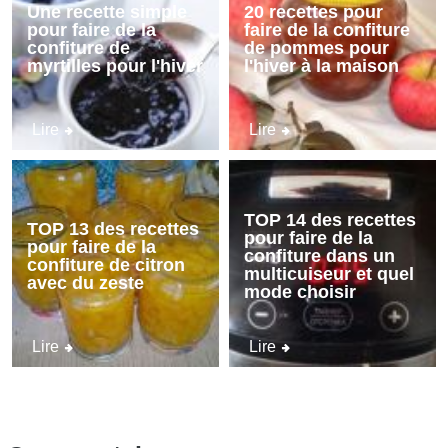
Une recette simple
20 recettes pour
pour faire de la
faire de la confiture
confiture de
de pommes pour
myrtilles pour l'hiver
l'hiver à la maison
Lire
Lire
TOP 14 des recettes
TOP 13 des recettes
pour faire de la
pour faire de la
confiture dans un
confiture de citron
multicuiseur et quel
avec du zeste
mode choisir
Lire
Lire