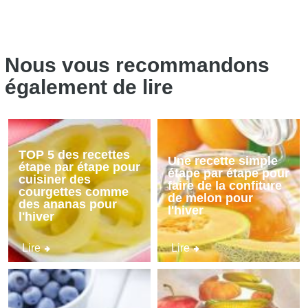
Nous vous recommandons
également de lire
TOP 5 des recettes
Une recette simple
étape par étape pour
étape par étape pour
cuisiner des
faire de la confiture
courgettes comme
de melon pour
des ananas pour
l'hiver
l'hiver
Lire
Lire