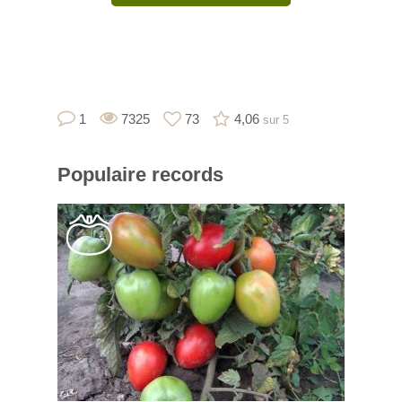
1
7325
73
4,06
sur 5
Populaire
records