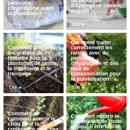
du peroxyde
peroxyde
d'hydrogène comme
d'hydrogène avant
engrais
la plantation?
Lire
Lire
Comment traiter
Comment préparer
correctement les
les graines de
raisins avec du
tomates pour la
peroxyde
plantation de semis,
d'hydrogène et des
le traitement et le
taux de
trempage
consommation pour
la pulvérisation
Lire
Lire
Comment et
Comment nourrir le
comment nourrir le
poivre avec de l'iode
chou pour la
et peut-il être utilisé
croissance avec des