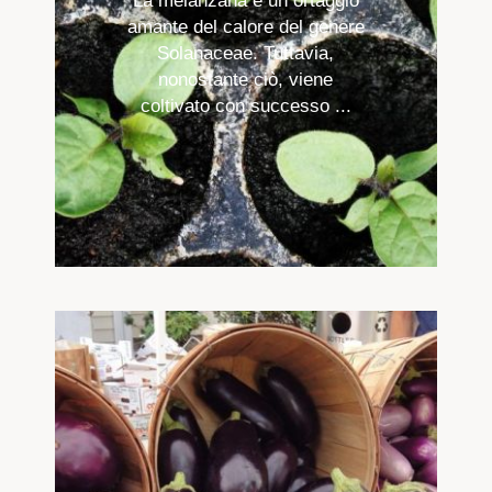
La melanzana è un ortaggio
amante del calore del genere
Solanaceae. Tuttavia,
nonostante ciò, viene
coltivato con successo ...