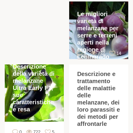
I
Le migliori
f
varietà di
melanzane per
serre e terreni
aperti nella
regione di
1
732
14
Leningrado
con una
Descrizione
f
descrizione
della varietà di
Descrizione e
melanzane
trattamento
Ultra Early F1,
delle malattie
i
sue
delle
caratteristiche
melanzane, dei
e resa
loro parassiti e
dei metodi per
affrontarle
0
722
5