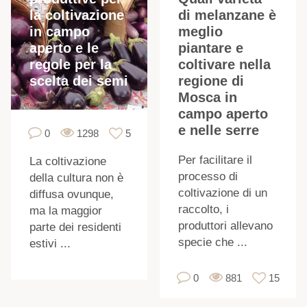
la coltivazione
di melanzane è
in campo
meglio
aperto e le
piantare e
regole per la
coltivare nella
scelta dei semi
regione di
Mosca in
campo aperto
e nelle serre
0
1298
5
Per facilitare il
La coltivazione
processo di
della cultura non è
coltivazione di un
diffusa ovunque,
raccolto, i
ma la maggior
produttori allevano
parte dei residenti
specie che ...
estivi ...
0
881
15