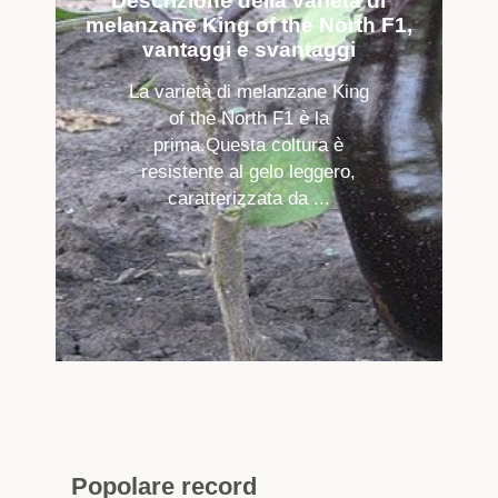
Descrizione della varietà di
melanzane King of the North F1,
vantaggi e svantaggi
La varietà di melanzane King
of the North F1 è la
prima.Questa coltura è
resistente al gelo leggero,
caratterizzata da ...
Popolare
record