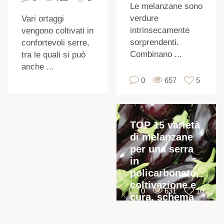
Le melanzane sono
verdure
Vari ortaggi
intrinsecamente
vengono coltivati ​​in
sorprendenti.
confortevoli serre,
Combinano ...
tra le quali si può
anche ...
0
657
5
TOP 15 varietà
di melanzane
per una serra
in
policarbonato,
i
coltivazione e
0
631
10
cura, schema
di impianto