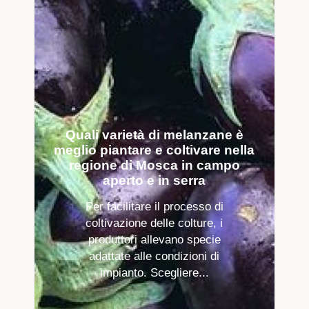
Quali varietà di melanzane è
meglio piantare e coltivare nella
regione di Mosca in campo
aperto e in serra
Per facilitare il processo di
coltivazione delle colture, i
produttori allevano specie
adattate alle condizioni di
impianto. Scegliere...