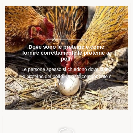
Dove sono le proteine ​​e come
fornire correttamente le proteine ​​ai
polli
Le persone spesso si chiedono dove siano
le proteine ​​del pollo. Questo componente è
presente ...