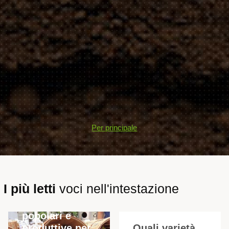
Per principale
I più letti
voci nell'intestazione
Le varietà di
melanzane più
popolari e
produttive per
Quali varietà