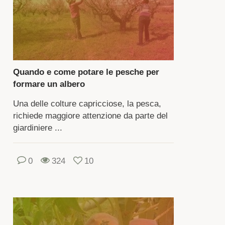
ivi
tivano
incipalmente
ietà
tivate
Quando e come potare le pesche per
formare un albero
sca
Una delle colture capricciose, la pesca,
mune.
richiede maggiore attenzione da parte del
esta
giardiniere ...
a
anta
0
324
10
lda
ggera,
ndi
vi