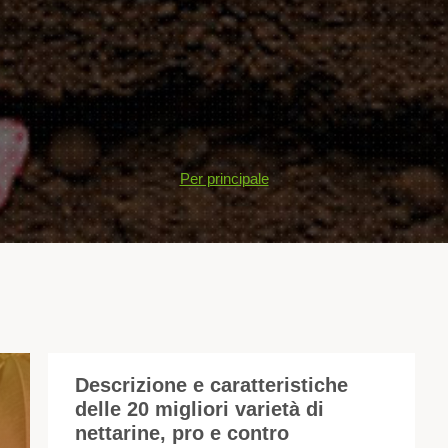
Per principale
Descrizione e caratteristiche
delle 20 migliori varietà di
Ne
nettarine, pro e contro
co