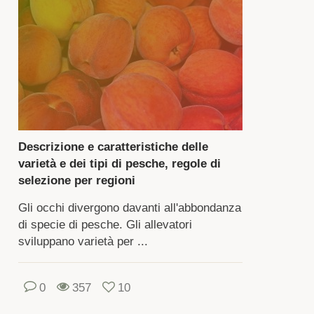
rante
riodo
ritura,
mi
occiano
Descrizione e caratteristiche delle
lissimi
varietà e dei tipi di pesche, regole di
i
selezione per regioni
anco
mpone.
Gli occhi divergono davanti all'abbondanza
ando
di specie di pesche. Gli allevatori
sviluppano varietà per ...
glie
a
0
357
10
ietà,
nere