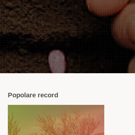
Popolare
record
i
ttage