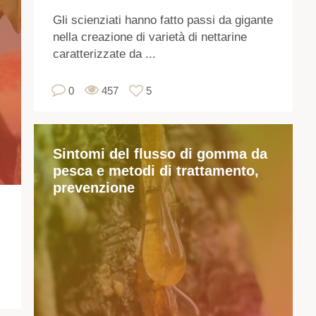
est
Gli scienziati hanno fatto passi da gigante
si
nella creazione di varietà di nettarine
col
caratterizzate da ...
pr
var
0
457
5
col
di
pe
Sintomi del flusso di gomma da
co
pesca e metodi di trattamento,
Qu
prevenzione
è
un
pi
ca
e
le
qui
de