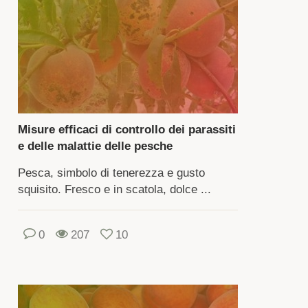
vorare
do
r
eare
dizioni
cessarie
Misure efficaci di controllo dei parassiti
r
e delle malattie delle pesche
luppo.
Pesca, simbolo di tenerezza e gusto
squisito. Fresco e in scatola, dolce ...
lbero
ggiunge
0
207
10
altezza
ri.