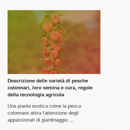
nto
mpo
turazione
ti,
sto
le
Descrizione delle varietà di pesche
atteristiche
colonnari, loro semina e cura, regole
matiche.
della tecnologia agricola
Una pianta esotica come la pesca
colonnare attira l'attenzione degli
zione
appassionati di giardinaggio ...
ntiene
formazioni