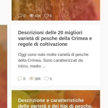
la
so
0
434
5
pe
cr
le
Descrizioni delle 20 migliori
con
varietà di pesche della Crimea e
ne
regole di coltivazione
pe
lo
Oggi sono note molte varietà di pesche
svi
della Crimea. Sono caratterizzati da
inizio, medio ...
L'a
ra
0
384
0
un'
di
4-
Descrizione e caratteristiche
6
delle varietà e dei tipi di pesche,
met