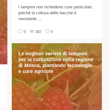
ap
I lamponi non richiedono cure particolari,
all
poiché la coltura delle bacche è
fam
resistente ...
Pin
L'
0
382
5
è
ba
ere
Le migliori varietà di lamponi
sui
per la coltivazione nella regione
ra
di Mosca, piantando tecnologie
si
e cure agricole
fo
del
spi
Nu
var
si
dif