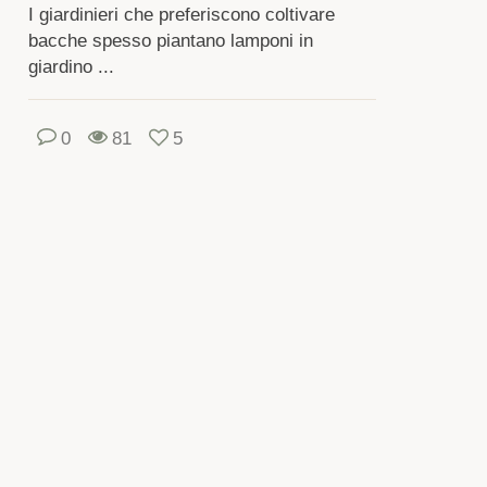
I giardinieri che preferiscono coltivare
finché
bacche spesso piantano lamponi in
giardino ...
anta
luppi
0
81
5
mpletamente,
cessario
gliere
eparare
sto
sto
r
mina.