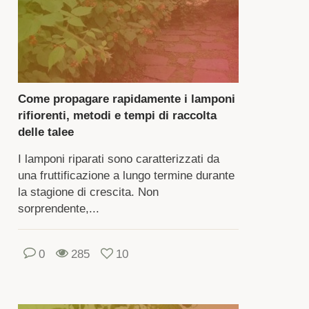
partiene
a
iglia
k.
arbusto
Come propagare rapidamente i lamponi
sso,
rifiorenti, metodi e tempi di raccolta
tto,
delle talee
I lamponi riparati sono caratterizzati da
mi
una fruttificazione a lungo termine durante
la stagione di crescita. Non
rmano
sorprendente,...
le
ne.
merose
0
285
10
ietà
ferenziano