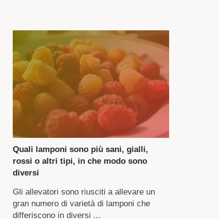
imatiche
lla
gione.
glio
egliere
ccolto
cche
n
'elevata
Quali lamponi sono più sani, gialli,
sistenza
rossi o altri tipi, in che modo sono
a
diversi
cità,
Gli allevatori sono riusciti a allevare un
gran numero di varietà di lamponi che
lo
differiscono in diversi ...