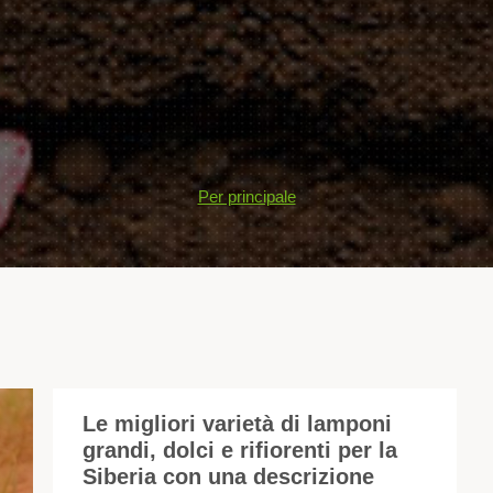
Per principale
Le migliori varietà di lamponi
grandi, dolci e rifiorenti per la
Il
Siberia con una descrizione
la