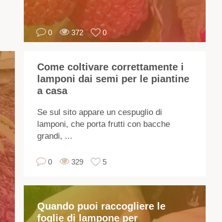
pe
ma
0
372
0
co
e
fo
Come coltivare correttamente i
deg
lamponi dai semi per le piantine
aci
a casa
Qu
si
Se sul sito appare un cespuglio di
sc
lamponi, che porta frutti con bacche
un
grandi, ...
var
ve
0
329
5
pr
in
co
Quando puoi raccogliere le
le
foglie di lampone per
co