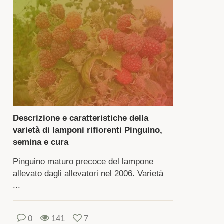
r
turazione,
lore
rma
li
ni.
ando
Descrizione e caratteristiche della
eglie
varietà di lamponi rifiorenti Pinguino,
a
semina e cura
ietà,
ngono
Pinguino maturo precoce del lampone
ese
allevato dagli allevatori nel 2006. Varietà
...
nsiderazione
0
141
7
ndizioni