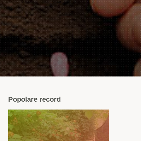
Popolare
record
mpone