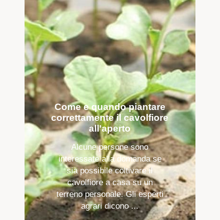
Come e quando piantare
correttamente il cavolfiore
all'aperto
Alcune persone sono
interessate alla domanda se
sia possibile coltivare il
cavolfiore a casa su un
terreno personale. Gli esperti
agrari dicono ...