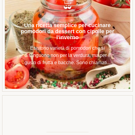
Una ricetta semplice per cucinare
pomodori da dessert con cipolle per
l'inverno
Esistono varietà di pomodori che si
distinguono non per la verdura, ma per il
gusto di frutta e bacche. Sono chiamati...