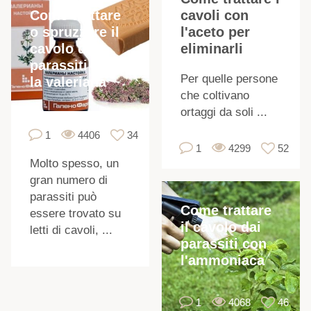
Come trattare
cavoli con
I
o spruzzare il
l'aceto per
cavolo dai
eliminarli
parassiti con
Per quelle persone
la valeriana
che coltivano
ortaggi da soli ...
1
4406
34
1
4299
52
Molto spesso, un
gran numero di
parassiti può
Come trattare
essere trovato su
il cavolo dai
letti di cavoli, ...
parassiti con
l'ammoniaca
l
1
4068
46