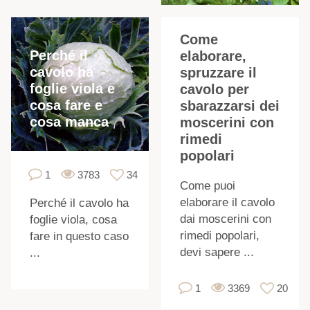
Come
Perché il
elaborare,
cavolo ha
spruzzare il
foglie viola e
cavolo per
c
cosa fare e
sbarazzarsi dei
cosa manca
moscerini con
rimedi
popolari
1
3783
34
t
Come puoi
elaborare il cavolo
Perché il cavolo ha
dai moscerini con
foglie viola, cosa
rimedi popolari,
fare in questo caso
devi sapere ...
...
1
3369
20