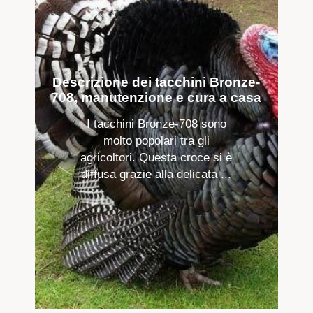
Descrizione dei tacchini Bronze-
708, manutenzione e cura a casa
I tacchini Bronze-708 sono
molto popolari tra gli
agricoltori. Questa croce si è
diffusa grazie alla delicata ...