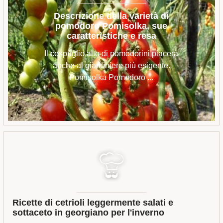
Descrizione della varietà di
pomodoro Pomisolka, sue
caratteristiche e resa
Il cespuglio alto di pomodorini piacerà
anche al giardiniere più esigente.
Pomisolka Pomodoro ...
Ricette di cetrioli leggermente salati e
sottaceto in georgiano per l'inverno