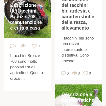
Descrizione
dei tacchini
dei tacchini
blu ardesia e
Bronze-708,
caratteristiche
manutenzione
della razza,
e cura a casa
allevamento
I tacchini blu sono
una razza
0
3
0
interessante e
distintiva. Sono
I tacchini Bronze-
spesso ...
708 sono molto
popolari tra gli
agricoltori. Questa
0
3
0
croce ...
Descrizione e
caratteristiche
dei tacchini