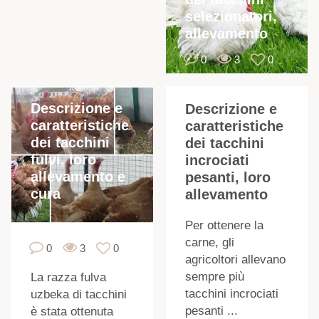
selezionatori,
allevamento
i
0
3
0
Descrizione e
Descrizione e
caratteristiche
caratteristiche
s
dei tacchini
dei tacchini
fulvi, loro
incrociati
allevamento e
pesanti, loro
cura
allevamento
Per ottenere la
carne, gli
0
3
0
agricoltori allevano
sempre più
La razza fulva
tacchini incrociati
uzbeka di tacchini
pesanti ...
è stata ottenuta