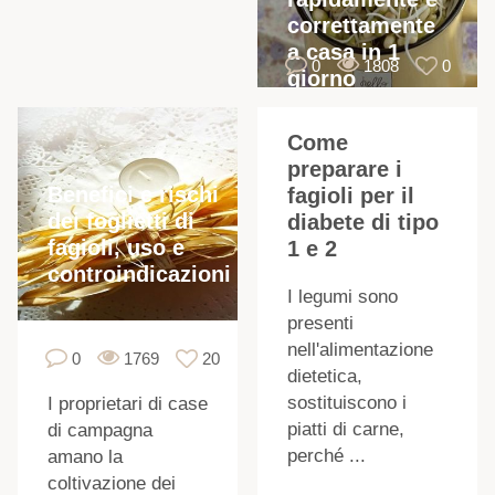
correttamente
a casa in 1
0
1808
0
giorno
Come
preparare i
Benefici e rischi
fagioli per il
dei foglietti di
diabete di tipo
fagioli, uso e
1 e 2
controindicazioni
I legumi sono
presenti
nell'alimentazione
0
1769
20
dietetica,
sostituiscono i
I proprietari di case
piatti di carne,
di campagna
perché ...
amano la
coltivazione dei