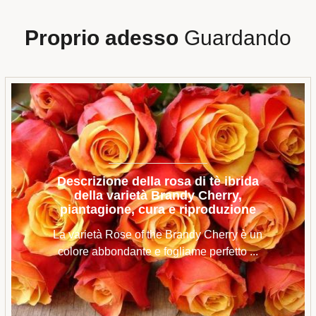
Proprio adesso
Guardando
Descrizione della rosa di tè ibrida
della varietà Brandy Cherry,
piantagione, cura e riproduzione
La varietà Rose of the Brandy Cherry è un
colore abbondante e fogliame perfetto ...