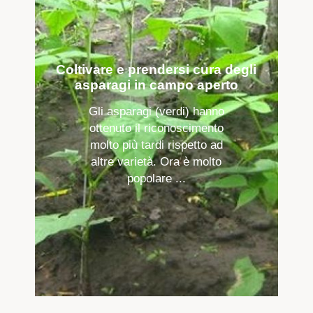
Coltivare e prendersi cura degli
asparagi in campo aperto
Gli asparagi (verdi) hanno
ottenuto il riconoscimento
molto più tardi rispetto ad
altre varietà. Ora è molto
popolare ...