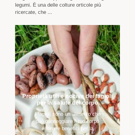
legumi. È una delle colture orticole più
ricercate, che ...
Proprietà utili e nocive dei fagioli
per la salute del corpo
I fagioli sono un alimento che
può danneggiare il tuo corpo
e fornire benefici per la