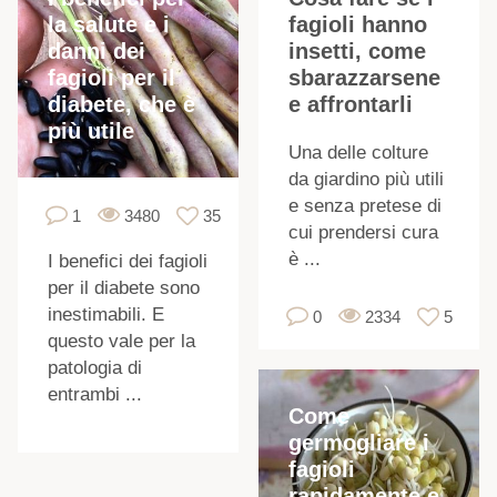
la salute e i
fagioli hanno
I
danni dei
insetti, come
f
fagioli per il
sbarazzarsene
diabete, che è
e affrontarli
più utile
Una delle colture
da giardino più utili
e senza pretese di
1
3480
35
cui prendersi cura
è ...
I benefici dei fagioli
per il diabete sono
inestimabili. E
0
2334
5
questo vale per la
patologia di
entrambi ...
Come
germogliare i
fagioli
rapidamente e