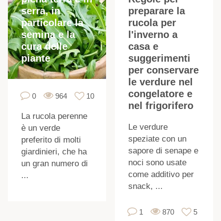
serra, in
preparare la
particolare la
rucola per
semina e la
l'inverno a
cura delle
casa e
piante
suggerimenti
per conservare
le verdure nel
congelatore e
0
964
10
nel frigorifero
La rucola perenne
Le verdure
è un verde
speziate con un
preferito di molti
sapore di senape e
giardinieri, che ha
noci sono usate
un gran numero di
come additivo per
...
snack, ...
1
870
5