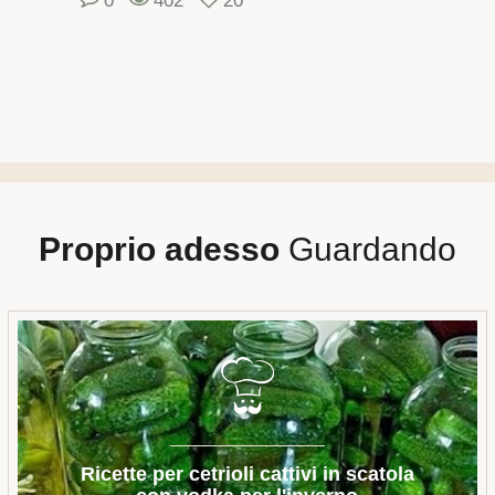
0
402
20
Proprio adesso
Guardando
Ricette per cetrioli cattivi in ​​scatola