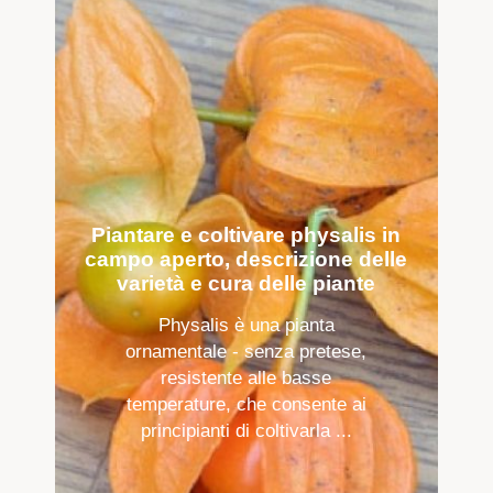
Piantare e coltivare physalis in
campo aperto, descrizione delle
varietà e cura delle piante
Physalis è una pianta
ornamentale - senza pretese,
resistente alle basse
temperature, che consente ai
principianti di coltivarla ...