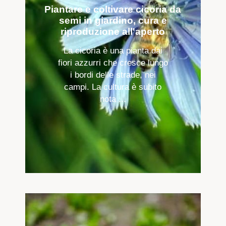
Piantare e coltivare cicoria da
semi in giardino, cura e
riproduzione all'aperto
La cicoria è una pianta dai
fiori azzurri che cresce lungo
i bordi delle strade, nei
campi. La cultura è subito
nota ...