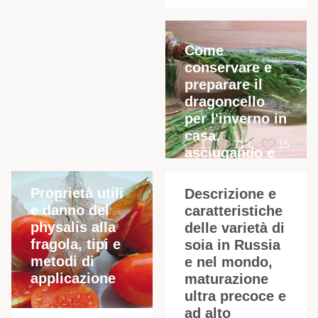
Come
conservare e
preparare il
dragoncello
f
per l'inverno in
casa,
1
713
15
asciugando e
congelando
Proprietà utili
Descrizione e
e danno del
caratteristiche
physalis alla
delle varietà di
fragola, tipi e
soia in Russia
metodi di
e nel mondo,
applicazione
maturazione
ultra precoce e
ad alto