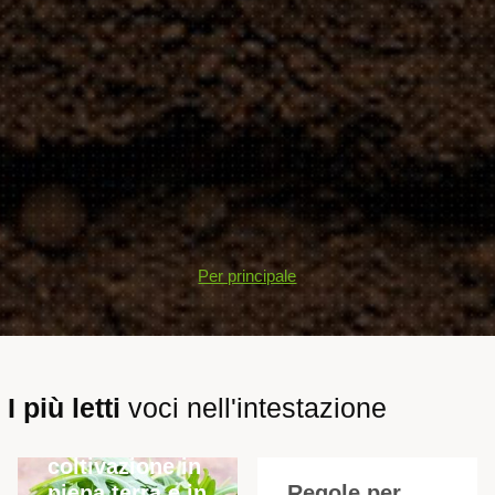
Per principale
I migliori tipi e
varietà di
I più letti
voci nell'intestazione
rucola perenne
per la
coltivazione in
piena terra e in
Regole per