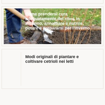
Come prendersi cura
adeguatamente del ribes in
autunno, annaffiare e nutrire,
potare e prepararsi per l'inverno
Modi originali di piantare e
coltivare cetrioli nei letti