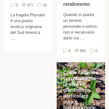
rendimento
0
671
10
Quando si pianta
La fragola Physalis
un terreno
è una pianta
personale o estivo,
esotica originaria
non è necessario
del Sud America
darlo via ...
....
0
651
0
Come coltivare
correttamente
f
la soia in
f
giardino, in
particolare
cura e
0
641
30
fertilizzazione,