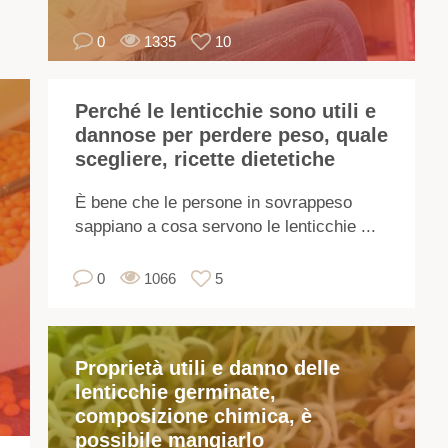
am
0
1335
10
el
di
pro
Perché le lenticchie sono utili e
util
dannose per perdere peso, quale
Co
scegliere, ricette dietetiche
mo
vit
È bene che le persone in sovrappeso
mi
sappiano a cosa servono le lenticchie ...
e
ma
0
1066
5
el
Ma
in
Proprietà utili e danno delle
sul
lenticchie germinate,
pro
composizione chimica, è
med
possibile mangiarlo
del