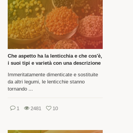
pio
enco
prietà
i.
ntiene
lte
Che aspetto ha la lenticchia e che cos'è,
amine,
i suoi tipi e varietà con una descrizione
cro
Immeritatamente dimenticate e sostituite
cro
da altri legumi, le lenticchie stanno
ementi.
tornando ...
ggiori
formazioni
1
2481
10
le
prietà
icinali
le