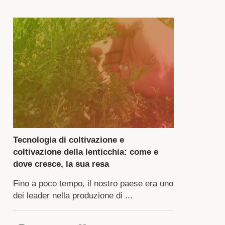
clusa
a
scrizione
ll'aspetto
a
anta
nuale
uppo
Tecnologia di coltivazione e
coltivazione della lenticchia: come e
gumi,
dove cresce, la sua resa
Fino a poco tempo, il nostro paese era uno
ato
dei leader nella produzione di ...
ccolto
pio