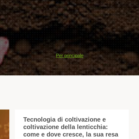
Per principale
Tecnologia di coltivazione e
coltivazione della lenticchia:
Le
come e dove cresce, la sua resa
len