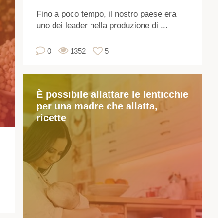
ap
Fino a poco tempo, il nostro paese era
all
uno dei leader nella produzione di ...
fam
dei
0
1352
5
le
È
gr
e
È possibile allattare le lenticchie
per una madre che allatta,
pic
ricette
se
Si
dif
da
pis
e
fag
in
un