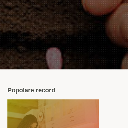
Popolare
record
ticchie