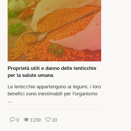
ticchie
sse,
di,
rroni
re
no
ponibili
le
Proprietà utili e danno delle lenticchie
gine
per la salute umana
la
zione.
Le lenticchie appartengono ai legumi, i loro
benefici sono inestimabili per l'organismo
oi
...
ovare
bastanza
0
1159
10
formazioni
li,