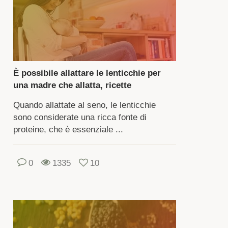
partengono
a
iglia
gumi.
È possibile allattare le lenticchie per
ande
una madre che allatta, ricette
Quando allattate al seno, le lenticchie
colo
sono considerate una ricca fonte di
me.
proteine, che è essenziale ...
ferenzia
0
1335
10
elli
ioli