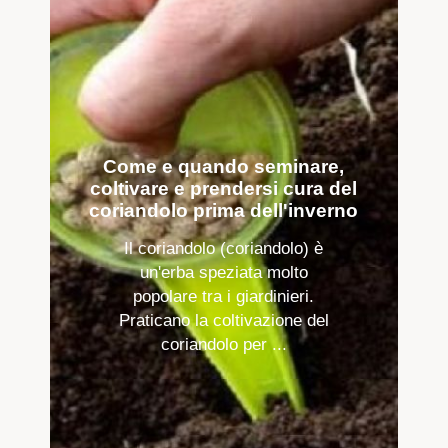
Come e quando seminare,
coltivare e prendersi cura del
coriandolo prima dell'inverno
Il coriandolo (coriandolo) è
un'erba speziata molto
popolare tra i giardinieri.
Praticano la coltivazione del
coriandolo per ...