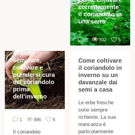
correttamente
il coriandolo in
una serra
0
932
5
Come e
u
quando
seminare,
Come coltivare
coltivare e
il coriandolo in
prendersi cura
inverno su un
del coriandolo
davanzale dai
prima
semi a casa
dell'inverno
Le erbe fresche
i
sono sempre
richieste. La sua
1
886
6
mancanza è
particolarmente
Il coriandolo