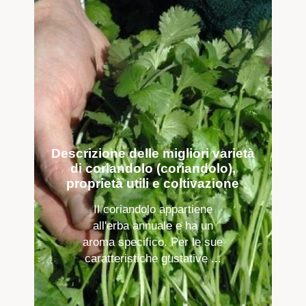
Descrizione delle migliori varietà
di coriandolo (coriandolo),
proprietà utili e coltivazione
Il coriandolo appartiene
all'erba annuale e ha un
aroma specifico. Per le sue
caratteristiche gustative ...