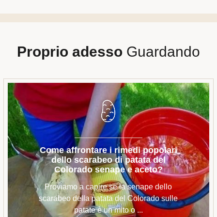
Proprio adesso
Guardando
Come affrontare i rimedi popolari
dello scarabeo di patata del
Colorado senape e aceto?
Proviamo a capire se la senape dello
scarabeo della patata del Colorado sulle
patate è un mito o ...