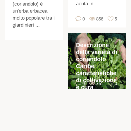
acuta in ...
(coriandolo) è
un'erba erbacea
molto popolare tra i
0
856
5
d
giardinieri ...
Descrizione
della varietà di
coriandolo
Caribe,
caratteristiche
di coltivazione
0
751
0
e cura