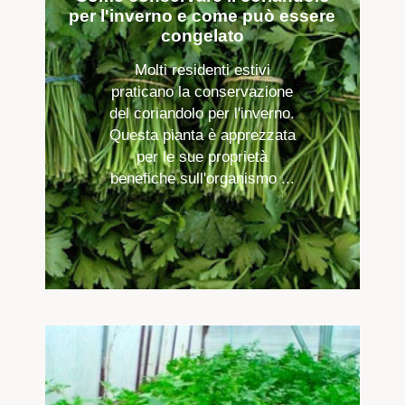
per l'inverno e come può essere
congelato
Molti residenti estivi
praticano la conservazione
del coriandolo per l'inverno.
Questa pianta è apprezzata
per le sue proprietà
benefiche sull'organismo ...