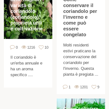
varietà di
conservare il
I
coriandolo
coriandolo per
(coriandolo),
l'inverno e
proprietà utili
come può
e coltivazione
essere
congelato
Molti residenti
0
1216
10
estivi praticano la
conservazione del
Il coriandolo è
coriandolo per
un'erba annuale e
l'inverno. Questa
ha un aroma
pianta è pregiata ...
specifico ....
1
1201
9
Come coltivare