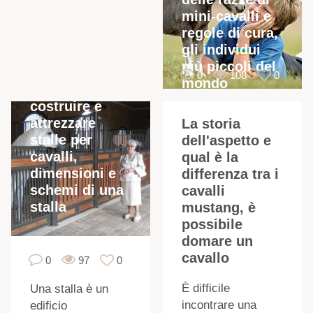
mini-cavalli e
regole di cura,
gli individui
più piccoli del
0
108
0
mondo
Come
costruire e
attrezzare
La storia
stalle per
dell'aspetto e
cavalli,
qual è la
dimensioni e
differenza tra i
schemi di una
cavalli
stalla
mustang, è
possibile
domare un
cavallo
0
97
0
È difficile
Una stalla è un
incontrare una
edificio