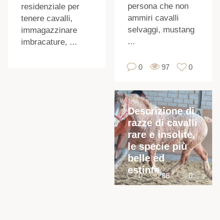
persona che non
residenziale per
ammiri cavalli
tenere cavalli,
selvaggi, mustang
immagazzinare
...
imbracature, ...
0
97
0
Descrizione di
razze di cavalli
u
rare e insolite,
le specie più
belle ed
estinte
0
86
0