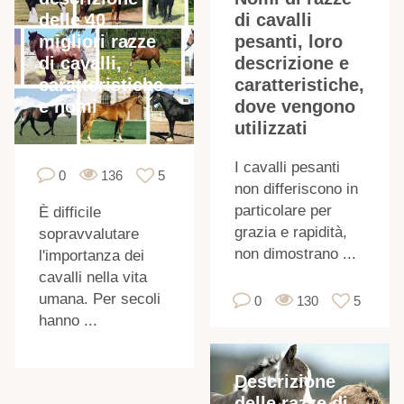
delle 40
di cavalli
migliori razze
pesanti, loro
di cavalli,
descrizione e
caratteristiche
caratteristiche,
e nomi
dove vengono
utilizzati
I cavalli pesanti
0
136
5
non differiscono in
particolare per
È difficile
grazia e rapidità,
sopravvalutare
non dimostrano ...
l'importanza dei
cavalli nella vita
umana. Per secoli
0
130
5
hanno ...
Descrizione
delle razze di