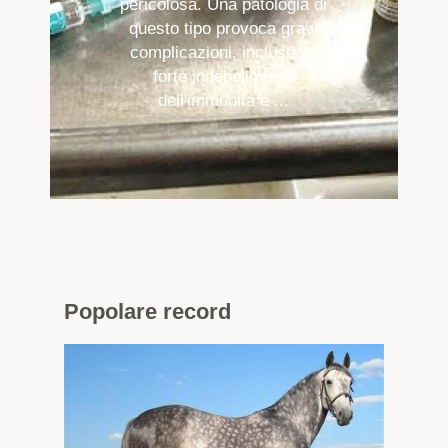
pericolosa. Una patologia di
questo tipo provoca gravi
complicazioni, incluso un
forte indebolimento
dell'immunità e ...
Popolare
record