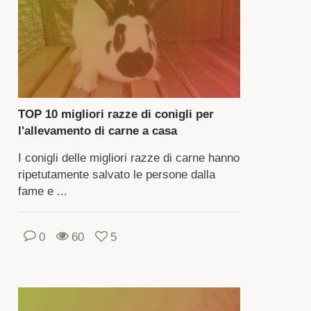
me
te
dito.
potutto,
me
TOP 10 migliori razze di conigli per
l'allevamento di carne a casa
ol
e,
I conigli delle migliori razze di carne hanno
ripetutamente salvato le persone dalla
igli
fame e ...
n
no
0
60
5
lo
licce
eziose.
gi