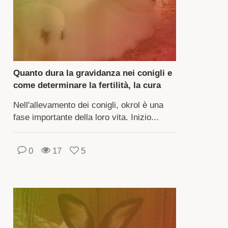
tadini
anno
rcando
evare
igli.
Quanto dura la gravidanza nei conigli e
come determinare la fertilità, la cura
nno
Nell'allevamento dei conigli, okrol è una
r
fase importante della loro vita. Inizio...
i
ivi:
me
0
17
5
bby,
r
bo
che