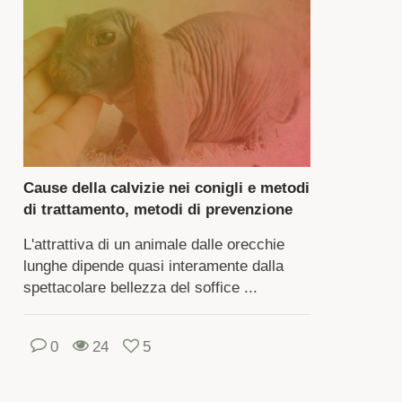
la
rne
iglio,
o
sto
no
Cause della calvizie nei conigli e metodi
i
di trattamento, metodi di prevenzione
lto
L'attrattiva di un animale dalle orecchie
mpo.
lunghe dipende quasi interamente dalla
sì
spettacolare bellezza del soffice ...
me
la
0
24
5
ilità
le
ecchie