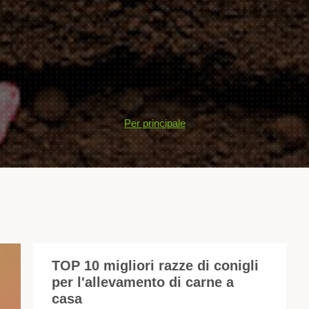
Per principale
TOP 10 migliori razze di conigli
per l'allevamento di carne a
Or
casa
mol