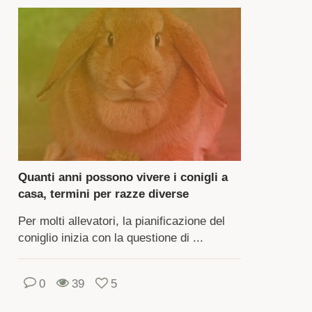
le
ecchie.
a
r
llevamento,
vi
pere
to
Quanti anni possono vivere i conigli a
rizione,
casa, termini per razze diverse
attie,
Per molti allevatori, la pianificazione del
dizioni
coniglio inizia con la questione di ...
r
nere
0
39
5
igli.