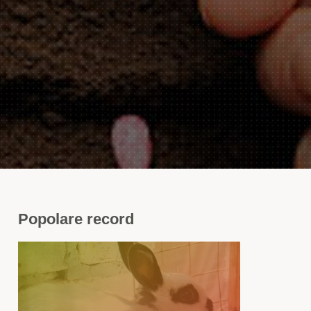
Popolare
record
a
ti