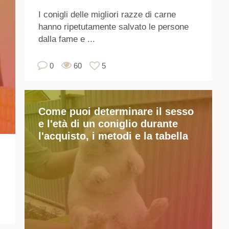
cit
I conigli delle migliori razze di carne
st
hanno ripetutamente salvato le persone
ce
dalla fame e ...
di
all
0
60
5
con
Lo
fa
Come puoi determinare il sesso
pe
e l'età di un coniglio durante
var
l'acquisto, i metodi e la tabella
mot
co
ho
pe
il
ci
e
an