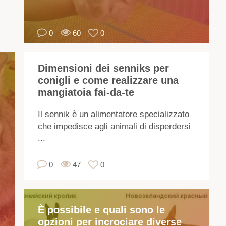
co
fon
0
60
0
di
red
Do
Dimensioni dei senniks per
co
conigli e come realizzare una
si
mangiatoia fai-da-te
su
dir
Il sennik è un alimentatore specializzato
i
che impedisce agli animali di disperdersi
con
...
no
so
0
47
0
so
pel
pr
È possibile e quali sono le
I
opzioni per incrociare diverse
pre