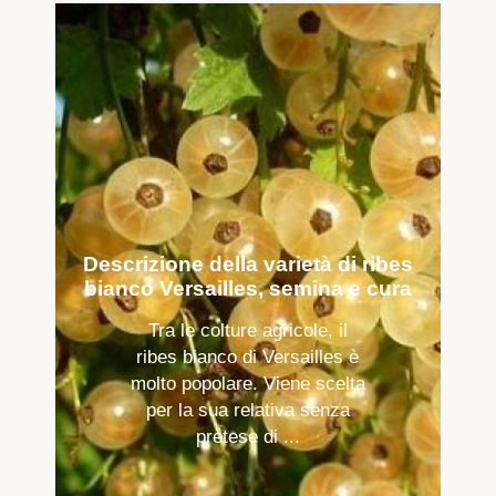
Descrizione della varietà di ribes
bianco Versailles, semina e cura
Tra le colture agricole, il
ribes bianco di Versailles è
molto popolare. Viene scelta
per la sua relativa senza
pretese di ...