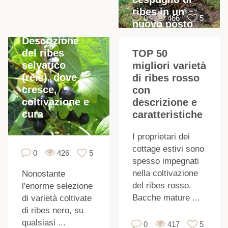
ribes in un
0
466
5
nuovo posto
Descrizione
del ribes
TOP 50
I
selvatico
migliori varietà
f
(reis), dove
di ribes rosso
cresce,
con
coltivazione e
descrizione e
cura
caratteristiche
u
I proprietari dei
i
cottage estivi sono
0
426
5
spesso impegnati
nella coltivazione
Nonostante
del ribes rosso.
l'enorme selezione
I
Bacche mature ...
di varietà coltivate
di ribes nero, su
qualsiasi ...
0
417
5