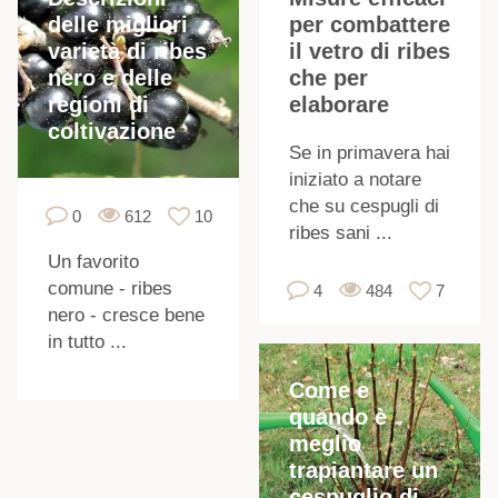
delle migliori
per combattere
I
varietà di ribes
il vetro di ribes
nero e delle
che per
regioni di
elaborare
coltivazione
Se in primavera hai
iniziato a notare
che su cespugli di
0
612
10
ribes sani ...
Un favorito
comune - ribes
4
484
7
nero - cresce bene
in tutto ...
Come e
quando è
meglio
trapiantare un
cespuglio di