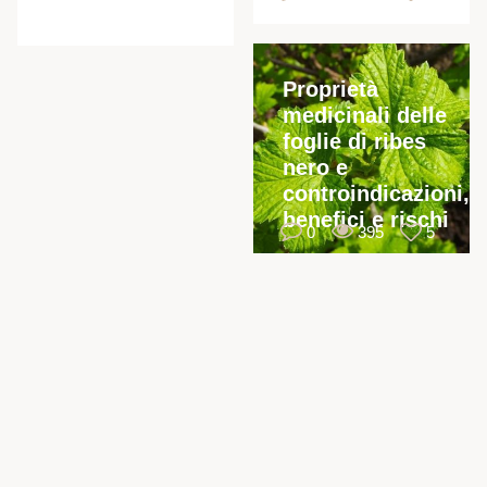
Proprietà
medicinali delle
foglie di ribes
nero e
controindicazioni,
benefici e rischi
0
395
5