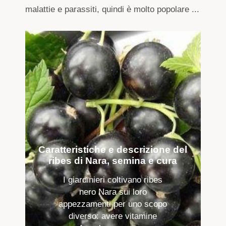
malattie e parassiti, quindi è molto popolare ...
Caratteristiche e descrizione del
ribes di Nara, semina e cura
I giardinieri coltivano ribes
nero Nara sui loro
appezzamenti per uno scopo
diverso: avere vitamine