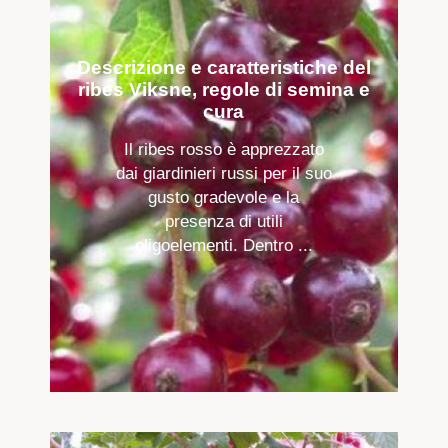
Descrizione e caratteristiche del
ribes Viksne, regole di semina e
cura
Il ribes rosso è apprezzato
dai giardinieri russi per il suo
gusto gradevole e la
presenza di utili
oligoelementi. Dentro ...