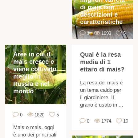
I
di mais con
descrizioni e
caratteristiche
1
1993
5
u
Aree in cui il
Qual è la resa
mais cresce e
media di 1
viene coltivato
ettaro di mais?
meglio in
La resa del mais è
Russia e nel
un tema caldo per
mondo
il giardiniere. Il
grano è usato in ...
0
1820
5
0
1774
10
Mais o mais, oggi
è uno dei principali