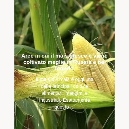
Aree in cui il mais cresce e viene
coltivato meglio in Russia e nel
mondo
Il mais o il mais è oggi una
delle principali colture
alimentari, mangimi e
industriali. Esattamente
questo ...