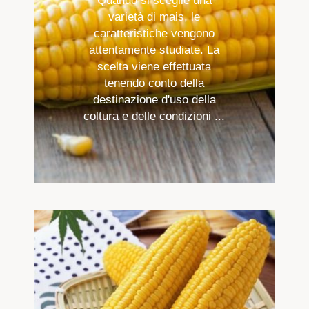
Quando si sceglie una
varietà di mais, le
caratteristiche vengono
attentamente studiate. La
scelta viene effettuata
tenendo conto della
destinazione d'uso della
coltura e delle condizioni ...