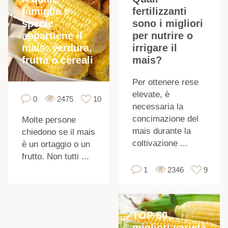
famiglia e
fertilizzanti
I
specie
sono i migliori
appartiene il
per nutrire o
mais: verdura,
irrigare il
frutta o cereali
mais?
Per ottenere rese
elevate, è
0
2475
10
necessaria la
concimazione del
Molte persone
mais durante la
chiedono se il mais
coltivazione ...
è un ortaggio o un
frutto. Non tutti ...
1
2346
9
TOP 50
migliori varietà