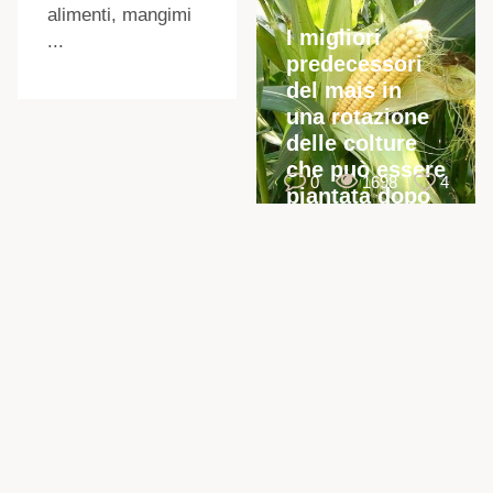
alimenti, mangimi
I migliori
...
predecessori
del mais in
una rotazione
delle colture
che può essere
0
1698
4
piantata dopo