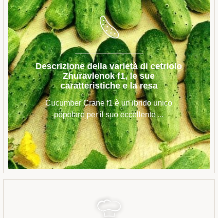
Descrizione della varietà di cetriolo
Zhuravlenok f1, le sue
caratteristiche e la resa
Cucumber Crane f1 è un ibrido unico
popolare per il suo eccellente ...