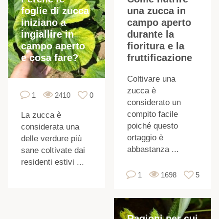
foglie di zucca
una zucca in
iniziano a
campo aperto
ingiallire in
durante la
campo aperto
fioritura e la
e cosa fare?
fruttificazione
Coltivare una
zucca è
1
2410
0
l
considerato un
compito facile
La zucca è
poiché questo
considerata una
ortaggio è
delle verdure più
abbastanza ...
sane coltivate dai
residenti estivi ...
1
1698
5
Ragioni per cui