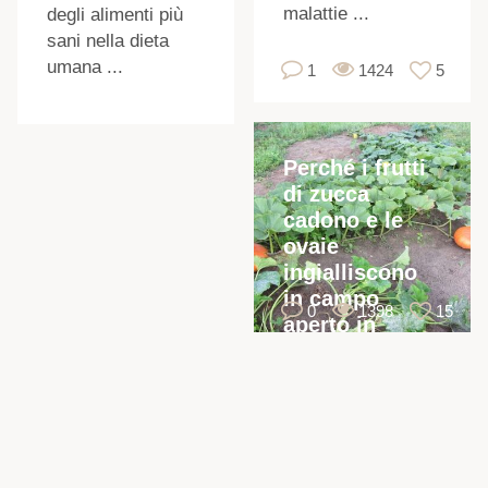
malattie ...
degli alimenti più
sani nella dieta
I
umana ...
1
1424
5
Perché i frutti
di zucca
cadono e le
ovaie
ingialliscono
in campo
0
1398
15
aperto in
giardino