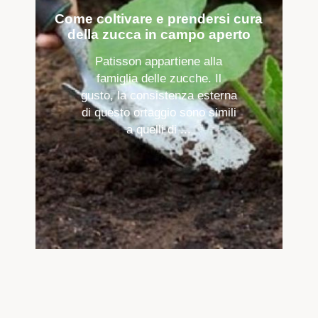
Come coltivare e prendersi cura
della zucca in campo aperto
Patisson appartiene alla
famiglia delle zucche. Il
gusto, la consistenza esterna
di questo ortaggio sono simili
a quelli di ...