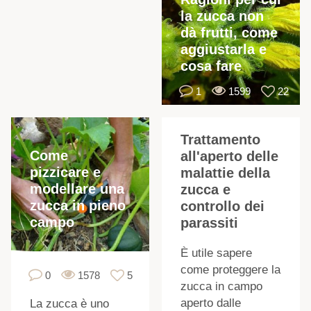
la zucca non
dà frutti, come
aggiustarla e
cosa fare
1
1599
22
Trattamento
Come
all'aperto delle
pizzicare e
malattie della
i
modellare una
zucca e
zucca in pieno
controllo dei
campo
parassiti
È utile sapere
come proteggere la
0
1578
5
zucca in campo
aperto dalle
La zucca è uno