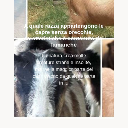
A quale razza appartengono le
capre senza orecchie,
caratteristiche e contenuto dei
lamanche
La natura crea molte
creature strane e insolite,
ma, nella maggior parte dei
casi, vivono da qualche parte
in ...