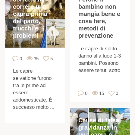
correre una
bambino non
capra prima
mangia bene e
del parto,
cosa fare,
trucchi e
metodi di
problemi
prevenzione
Le capre di solito
danno alla luce 1-3
0
35
5
bambini. Possono
essere tenuti sotto
Le capre
...
selvatiche furono
tra le prime ad
essere
0
15
0
addomesticate. È
successo molto ...
i
Cause di falsa
gravidanza in
una capra e