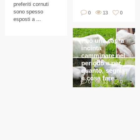
preferiti cornuti
sono spesso
0
13
0
esposti a ...
Può una capra
incinta
camminare nel
periodo e per
quanto, segni
e cosa fare
0
13
0