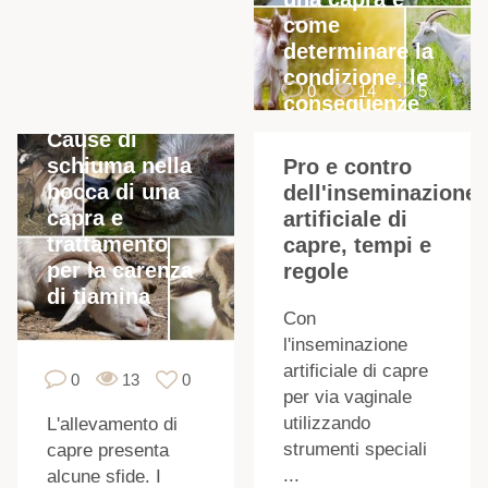
come
determinare la
condizione, le
0
14
5
conseguenze
s
Cause di
schiuma nella
Pro e contro
bocca di una
dell'inseminazione
capra e
artificiale di
trattamento
capre, tempi e
per la carenza
regole
di tiamina
Con
l'inseminazione
artificiale di capre
0
13
0
per via vaginale
utilizzando
L'allevamento di
i
strumenti speciali
capre presenta
...
alcune sfide. I