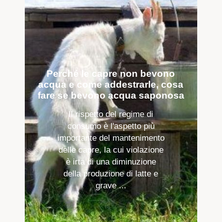
Perché le capre non bevono
acqua e come addestrarle, cosa
fare se bevono acqua saponosa
Il rispetto del regime di
consumo è l'aspetto più
importante del mantenimento
delle capre, la cui violazione
è irta di una diminuzione
della produzione di latte e
grave ...