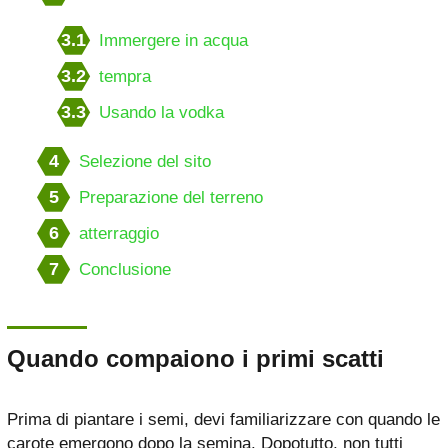
3.1
Immergere in acqua
3.2
tempra
3.3
Usando la vodka
4
Selezione del sito
5
Preparazione del terreno
6
atterraggio
7
Conclusione
Quando compaiono i primi scatti
Prima di piantare i semi, devi familiarizzare con quando le
carote emergono dopo la semina. Dopotutto, non tutti