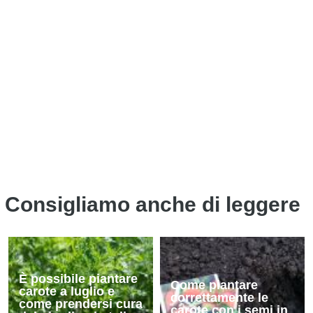
Consigliamo anche di leggere
È possibile piantare
Come piantare
carote a luglio e
correttamente le
come prendersi cura
carote con i semi in