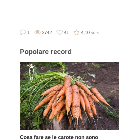
1
2742
41
4,10
su 5
Popolare
record
Cosa fare se le carote non sono