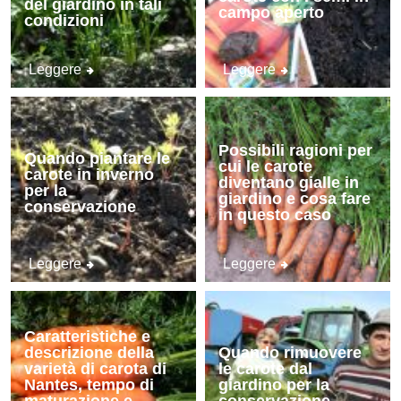
del giardino in tali
campo aperto
condizioni
Leggere
Leggere
Possibili ragioni per
Quando piantare le
cui le carote
carote in inverno
diventano gialle in
per la
giardino e cosa fare
conservazione
in questo caso
Leggere
Leggere
Caratteristiche e
descrizione della
Quando rimuovere
varietà di carota di
le carote dal
Nantes, tempo di
giardino per la