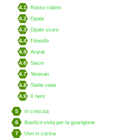
4.1
Rosso rubino
4.2
Opale
4.3
Opale scuro
4.4
Filosofo
4.5
Ararat
4.6
Sacro
4.7
Yerevan
4.8
Stelle viola
4.9
Il nero
5
In crescita
6
Basilico viola per la guarigione
7
Uso in cucina