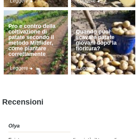
Leggere
Leggere
Pro e contro della
coltivazione di
Quando puoi
patate secondo il
scavare patate
metodo Mittlider,
giovani dopo la
come piantare
fioritura?
correttamente
Leggere
Leggere
Recensioni
Olya