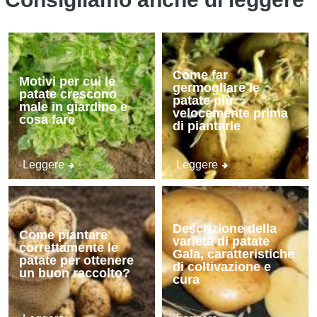
Come far
Motivi per cui le
germogliare le
patate crescono
patate più
male in giardino e
velocemente prima
cosa fare
di piantarle
Leggere
Leggere
Descrizione della
Come piantare
varietà di patate
correttamente le
Gala, caratteristiche
patate per ottenere
di coltivazione e
un buon raccolto?
cura