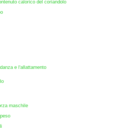
ntenuto calorico del coriandolo
po
danza e l'allattamento
lo
forza maschile
 peso
i