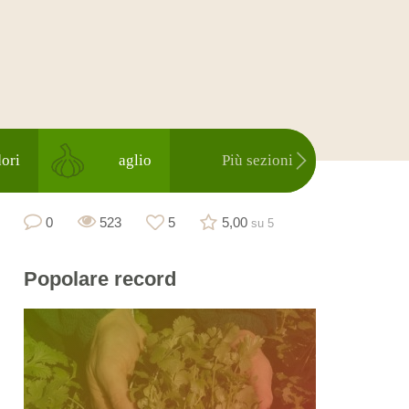
ori
aglio
Più sezioni
0
523
5
5,00
su 5
Popolare
record