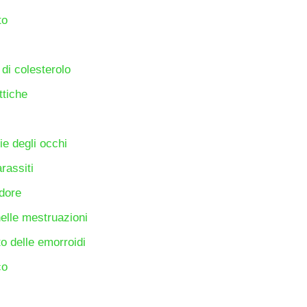
to
 di colesterolo
ttiche
ie degli occhi
rassiti
ddore
nelle mestruazioni
to delle emorroidi
co