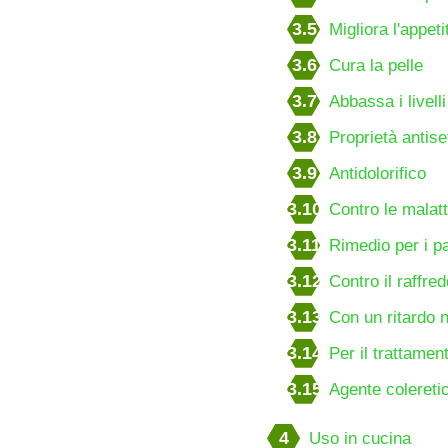
3.5
Migliora l'appeti
3.6
Cura la pelle
3.7
Abbassa i livelli
3.8
Proprietà antise
3.9
Antidolorifico
3.10
Contro le malatt
3.11
Rimedio per i pa
3.12
Contro il raffre
3.13
Con un ritardo 
3.14
Per il trattamen
3.15
Agente colereti
4
Uso in cucina