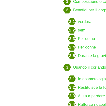
1
Composizione e co
2
Benefici per il cor
2.1
verdura
2.2
semi
2.3
Per uomo
2.4
Per donne
2.5
Durante la gravi
3
Usando il coriando
3.1
In cosmetologia
3.2
Restituisce la 
3.3
Aiuta a perdere
3.4
Rafforza i capell