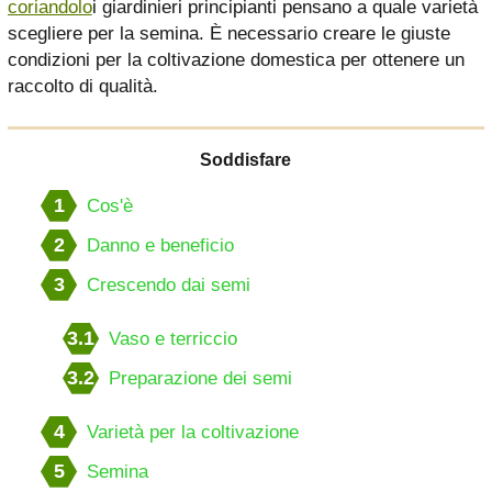
coriandolo
i giardinieri principianti pensano a quale varietà
scegliere per la semina. È necessario creare le giuste
condizioni per la coltivazione domestica per ottenere un
raccolto di qualità.
Soddisfare
1
Cos'è
2
Danno e beneficio
3
Crescendo dai semi
3.1
Vaso e terriccio
3.2
Preparazione dei semi
4
Varietà per la coltivazione
5
Semina