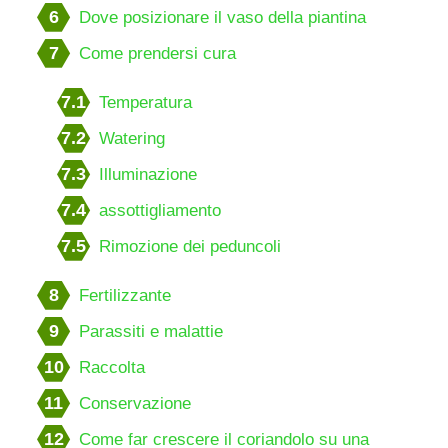
6
Dove posizionare il vaso della piantina
7
Come prendersi cura
7.1
Temperatura
7.2
Watering
7.3
Illuminazione
7.4
assottigliamento
7.5
Rimozione dei peduncoli
8
Fertilizzante
9
Parassiti e malattie
10
Raccolta
11
Conservazione
12
Come far crescere il coriandolo su una