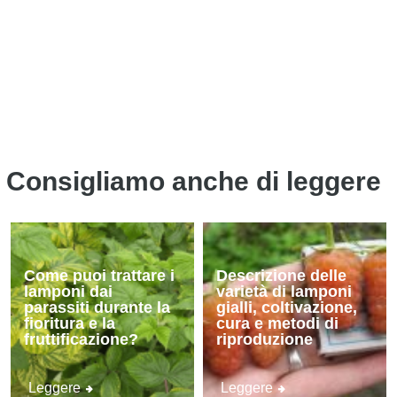
Consigliamo anche di leggere
Come puoi trattare i
Descrizione delle
lamponi dai
varietà di lamponi
parassiti durante la
gialli, coltivazione,
fioritura e la
cura e metodi di
fruttificazione?
riproduzione
Leggere
Leggere