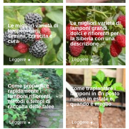
Le migliori varietà di
Le migliori varietà di
lamponi grandi,
lamponi neri,
dolci e rifiorenti per
semina, crescita e
la Siberia con una
cura
descrizione
Leggere
Leggere
Come propagare
Come trapiantare i
rapidamente i
lamponi in un posto
lamponi rifiorenti,
nuovo in estate e
metodi e tempi di
quando è meglio
raccolta delle talee
Leggere
Leggere