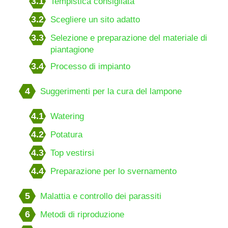
3.1
Tempistica consigliata
3.2
Scegliere un sito adatto
3.3
Selezione e preparazione del materiale di
piantagione
3.4
Processo di impianto
4
Suggerimenti per la cura del lampone
4.1
Watering
4.2
Potatura
4.3
Top vestirsi
4.4
Preparazione per lo svernamento
5
Malattia e controllo dei parassiti
6
Metodi di riproduzione