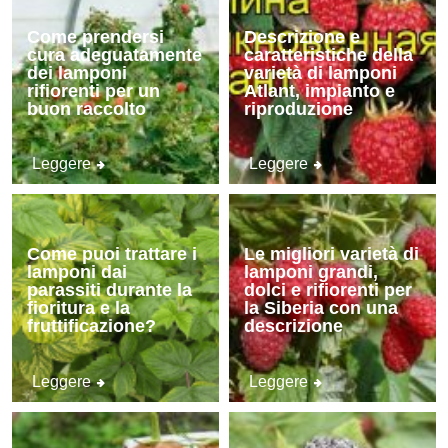
Come prendersi
Descrizione e
cura adeguatamente
caratteristiche della
dei lamponi
varietà di lamponi
rifiorenti per un
Atlant, impianto e
buon raccolto
riproduzione
Leggere
Leggere
Come puoi trattare i
Le migliori varietà di
lamponi dai
lamponi grandi,
parassiti durante la
dolci e rifiorenti per
fioritura e la
la Siberia con una
fruttificazione?
descrizione
Leggere
Leggere