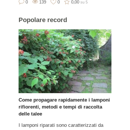
0
139
0
0,00
su 5
Popolare
record
Come propagare rapidamente i lamponi
rifiorenti, metodi e tempi di raccolta
delle talee
I lamponi riparati sono caratterizzati da