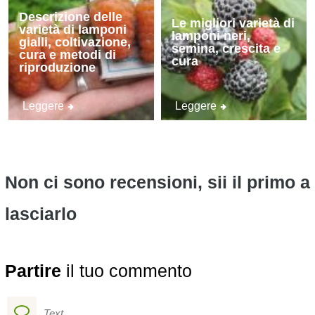
Descrizione delle
Le migliori varietà di
varietà di lamponi
lamponi neri,
gialli, coltivazione,
semina, crescita e
cura e metodi di
cura
riproduzione
Leggere
Leggere
Non ci sono recensioni, sii il primo a
lasciarlo
Partire
il tuo commento