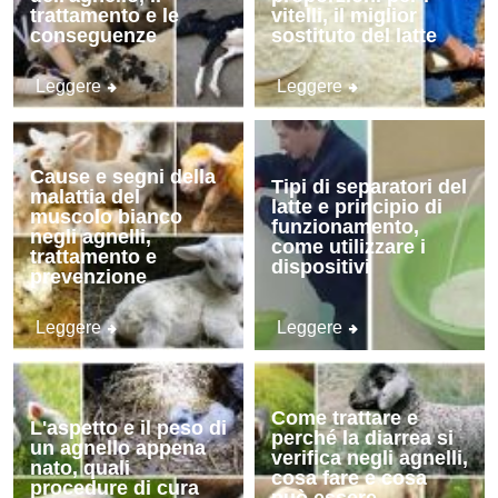
trattamento e le
vitelli, il miglior
conseguenze
sostituto del latte
Leggere
Leggere
Cause e segni della
Tipi di separatori del
malattia del
latte e principio di
muscolo bianco
funzionamento,
negli agnelli,
come utilizzare i
trattamento e
dispositivi
prevenzione
Leggere
Leggere
Come trattare e
L'aspetto e il peso di
perché la diarrea si
un agnello appena
verifica negli agnelli,
nato, quali
cosa fare e cosa
procedure di cura