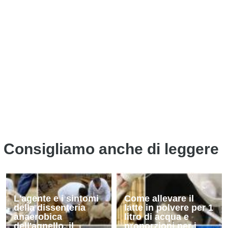
Consigliamo anche di leggere
L'agente e i sintomi
Come allevare il
della dissenteria
latte in polvere per 1
anaerobica
litro di acqua e
dell'agnello, il
proporzioni per i