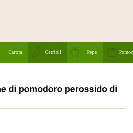
Carota
Cetrioli
Pepe
Pomod
ne di pomodoro perossido di