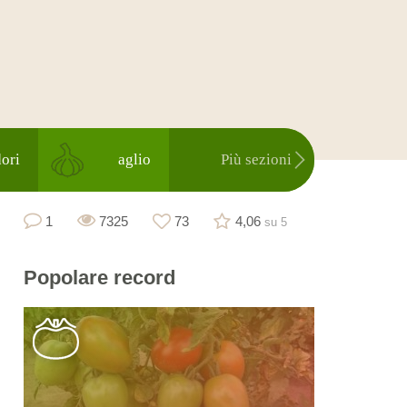
ori
aglio
Più sezioni
1
7325
73
4,06
su 5
Popolare
record