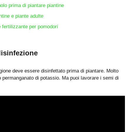
olo prima di piantare piantine
ntine e piante adulte
fertilizzante per pomodori
disinfezione
gione deve essere disinfettato prima di piantare. Molto
o permanganato di potassio. Ma puoi lavorare i semi di