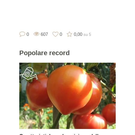
0
607
0
0,00
su 5
Popolare
record