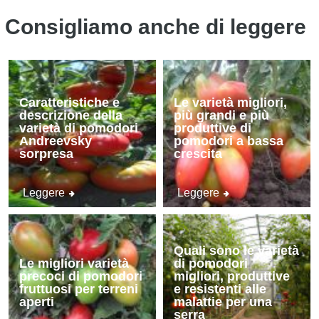
Consigliamo anche di leggere
Caratteristiche e
Le varietà migliori,
descrizione della
più grandi e più
varietà di pomodori
produttive di
Andreevsky
pomodori a bassa
sorpresa
crescita
Leggere
Leggere
Quali sono le varietà
Le migliori varietà
di pomodori
precoci di pomodori
migliori, produttive
fruttuosi per terreni
e resistenti alle
aperti
malattie per una
serra