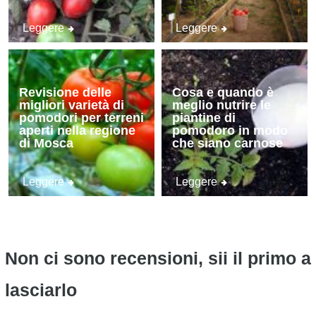
Leggere
Leggere
Revisione delle
Cosa e quando è
migliori varietà di
meglio nutrire le
pomodori per terreni
piantine di
aperti nella regione
pomodoro in modo
di Mosca
che siano carnose
Leggere
Leggere
Non ci sono recensioni, sii il primo a
lasciarlo