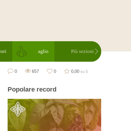
ori
aglio
Più sezioni
0
657
0
0,00
su 5
Popolare
record