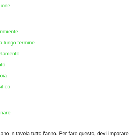
zione
ambiente
a lungo termine
elamento
ato
oia
ilico
nare
sano in tavola tutto l'anno. Per fare questo, devi imparare