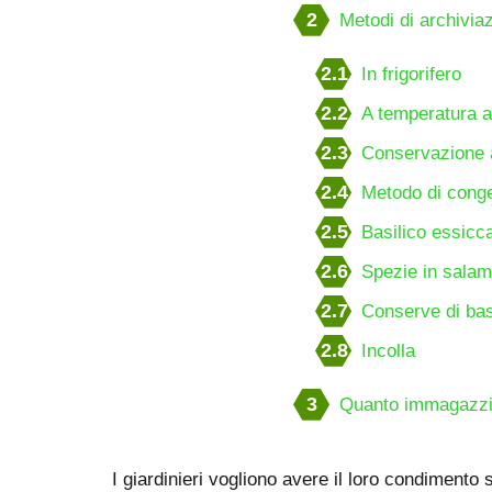
2
Metodi di archivia
2.1
In frigorifero
2.2
A temperatura 
2.3
Conservazione 
2.4
Metodo di cong
2.5
Basilico essicc
2.6
Spezie in salam
2.7
Conserve di bas
2.8
Incolla
3
Quanto immagazzi
I giardinieri vogliono avere il loro condimento 