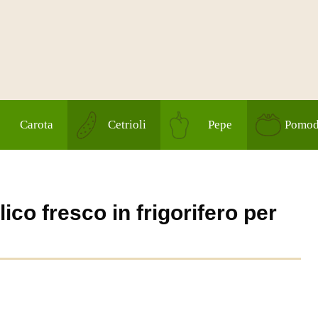
Carota
Cetrioli
Pepe
Pomod
ico fresco in frigorifero per