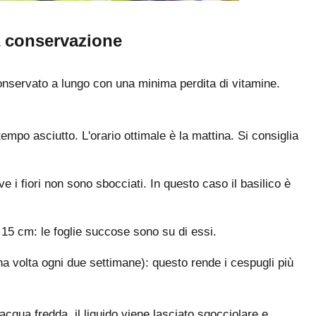
a conservazione
conservato a lungo con una minima perdita di vitamine.
empo asciutto. L'orario ottimale è la mattina. Si consiglia
e i fiori non sono sbocciati. In questo caso il basilico è
a 15 cm: le foglie succose sono su di essi.
una volta ogni due settimane): questo rende i cespugli più
acqua fredda, il liquido viene lasciato sgocciolare e