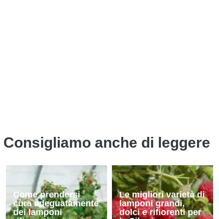
Consigliamo anche di leggere
Come prendersi
Le migliori varietà di
cura adeguatamente
lamponi grandi,
dei lamponi
dolci e rifiorenti per