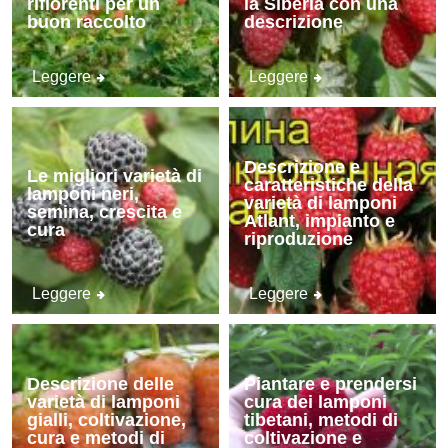
rifiorenti per un
la Siberia con una
buon raccolto
descrizione
Leggere
Leggere
Descrizione e
Le migliori varietà di
caratteristiche della
lamponi neri,
varietà di lamponi
semina, crescita e
Atlant, impianto e
cura
riproduzione
Leggere
Leggere
Descrizione delle
Piantare e prendersi
varietà di lamponi
cura dei lamponi
gialli, coltivazione,
tibetani, metodi di
cura e metodi di
coltivazione e