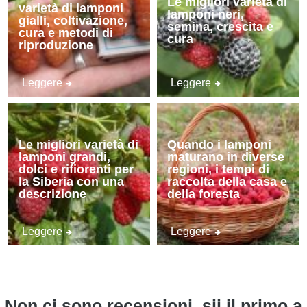
Le migliori varietà di
varietà di lamponi
lamponi neri,
gialli, coltivazione,
semina, crescita e
cura e metodi di
cura
riproduzione
Leggere
Leggere
Le migliori varietà di
Quando i lamponi
lamponi grandi,
maturano in diverse
dolci e rifiorenti per
regioni, i tempi di
la Siberia con una
raccolta della casa e
descrizione
della foresta
Leggere
Leggere
Non ci sono recensioni, sii il primo a