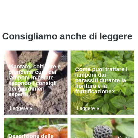
Consigliamo anche di leggere
Piantare, coltivare e
Come puoi trattare i
prendersi cura dei
lamponi dai
lamponi in estate
parassiti durante la
secondo i consigli
fioritura e la
dei giardinieri
fruttificazione?
esperti
Leggere
Leggere
Descrizione delle