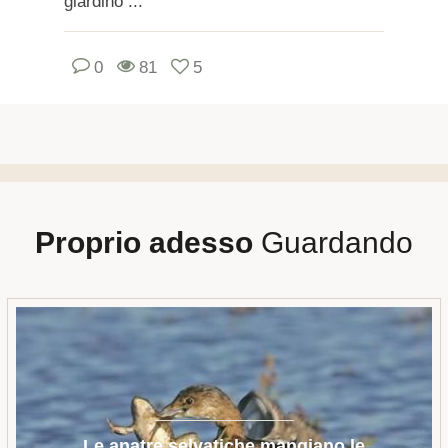
giardino ...
0
81
5
Proprio adesso
Guardando
Le anatre selvatiche mangiano le