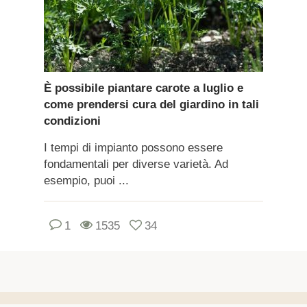
È possibile piantare carote a luglio e
come prendersi cura del giardino in tali
condizioni
I tempi di impianto possono essere
fondamentali per diverse varietà. Ad
esempio, puoi ...
1
1535
34