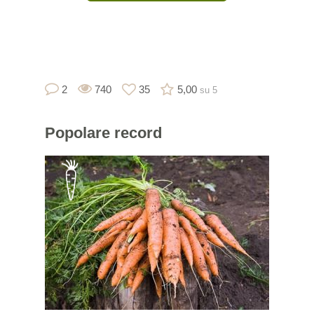
2
740
35
5,00
su 5
Popolare
record