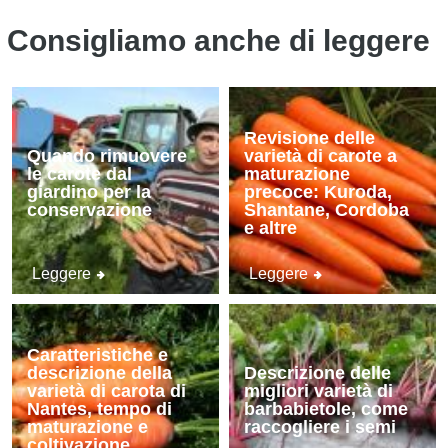
Consigliamo anche di leggere
Revisione delle
Quando rimuovere
varietà di carote a
le carote dal
maturazione
giardino per la
precoce: Kuroda,
conservazione
Shantane, Cordoba
e altre
Leggere
Leggere
Caratteristiche e
descrizione della
Descrizione delle
varietà di carota di
migliori varietà di
Nantes, tempo di
barbabietole, come
maturazione e
raccogliere i semi
coltivazione