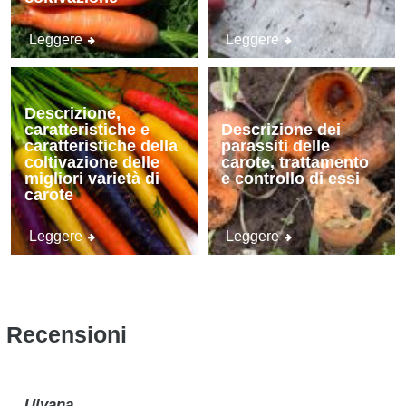
Leggere
Leggere
Descrizione,
caratteristiche e
Descrizione dei
caratteristiche della
parassiti delle
coltivazione delle
carote, trattamento
migliori varietà di
e controllo di essi
carote
Leggere
Leggere
Recensioni
Ulyana