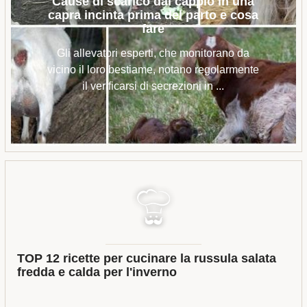
Cause di scarico dal cappio in una
capra incinta prima del parto e cosa
fare
Gli allevatori esperti, che monitorano da
vicino il loro bestiame, notano regolarmente
il verificarsi di secrezioni in ...
TOP 12 ricette per cucinare la russula salata
fredda e calda per l'inverno