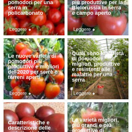
pomodori per una
più produttive per la
serra in
Bielorussia in serra
policarbonato
e campo aperto
Leggere
Leggere
Quali sono le varietà
Le nuove varietà di
di pomodori
pomodori più
migliori, produttive
produttive e migliori
e resistenti alle
del 2020 per serre e
malattie per una
terreni aperti
serra
Leggere
Leggere
Le varietà migliori,
Caratteristiche e
più grandi e più
descrizione delle
produttive di