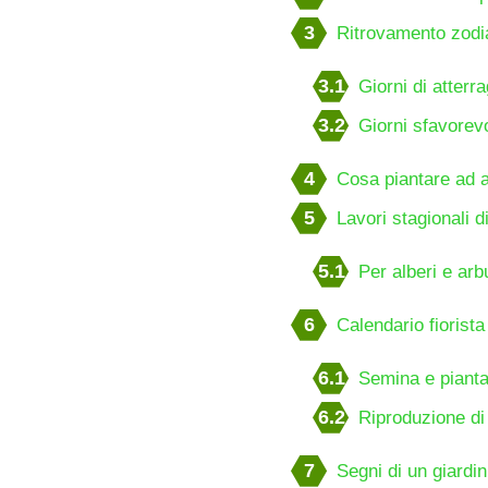
3
Ritrovamento zodia
3.1
Giorni di atterr
3.2
Giorni sfavorevo
4
Cosa piantare ad a
5
Lavori stagionali di
5.1
Per alberi e arb
6
Calendario fiorista
6.1
Semina e piantag
6.2
Riproduzione di f
7
Segni di un giardin