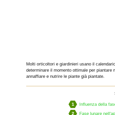
Molti orticoltori e giardinieri usano il calendar
determinare il momento ottimale per piantare m
annaffiare e nutrire le piante già piantate.
1
Influenza della fa
2
Fase lunare nell'ap