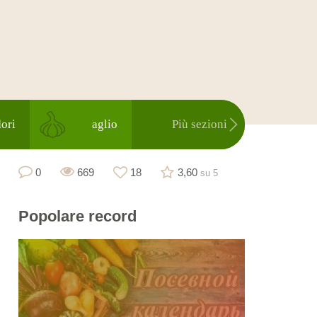
ori
aglio
Più sezioni
0
669
18
3,60
su 5
Popolare
record