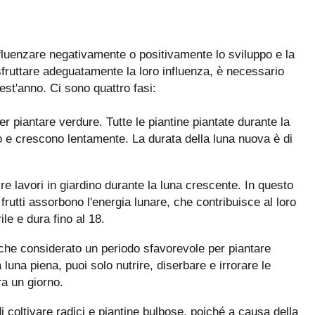
fluenzare negativamente o positivamente lo sviluppo e la
sfruttare adeguatamente la loro influenza, è necessario
uest'anno. Ci sono quattro fasi:
r piantare verdure. Tutte le piantine piantate durante la
o e crescono lentamente. La durata della luna nuova è di
 lavori in giardino durante la luna crescente. In questo
i frutti assorbono l'energia lunare, che contribuisce al loro
ile e dura fino al 18.
nche considerato un periodo sfavorevole per piantare
luna piena, puoi solo nutrire, diserbare e irrorare le
ra un giorno.
di coltivare radici e piantine bulbose, poiché a causa della