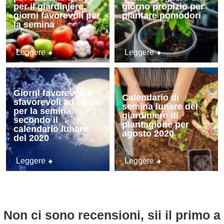
per il giardiniere,
giorno propizio per
giorni favorevoli per
piantare pomodori
la semina
Leggere
Leggere
Giorni favorevoli e
Calendario di
sfavorevoli ad aprile
semina lunare del
per la semina
giardiniere di
secondo il
piantagione per
calendario lunare
agosto 2020
del 2020
Leggere
Leggere
Non ci sono recensioni, sii il primo a