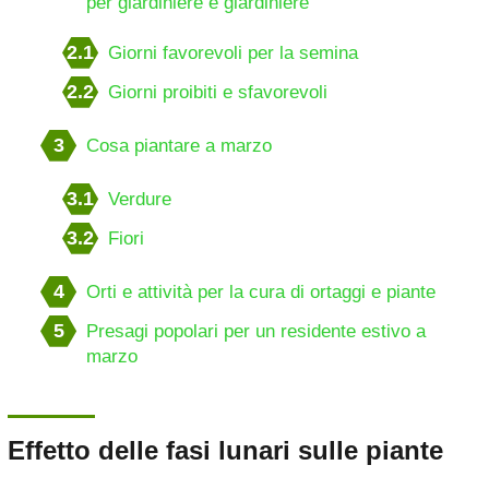
per giardiniere e giardiniere
2.1
Giorni favorevoli per la semina
2.2
Giorni proibiti e sfavorevoli
3
Cosa piantare a marzo
3.1
Verdure
3.2
Fiori
4
Orti e attività per la cura di ortaggi e piante
5
Presagi popolari per un residente estivo a
marzo
Effetto delle fasi lunari sulle piante