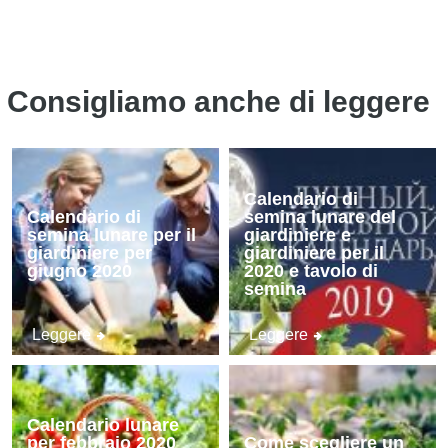
Consigliamo anche di leggere
Calendario di
Calendario di
semina lunare del
semina lunare per il
giardiniere e
giardiniere per
giardiniere per il
giugno 2020
2020 e tavolo di
semina
Leggere
Leggere
Calendario lunare
per febbraio 2020
Come scegliere un