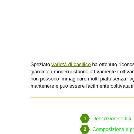
Speziato
varietà di basilico
ha ottenuto riconosc
giardinieri moderni stanno attivamente coltivand
non possono immaginare molti piatti senza l'ag
mantenere e può essere facilmente coltivata in
1
Descrizione e tipi
2
Composizione e pro