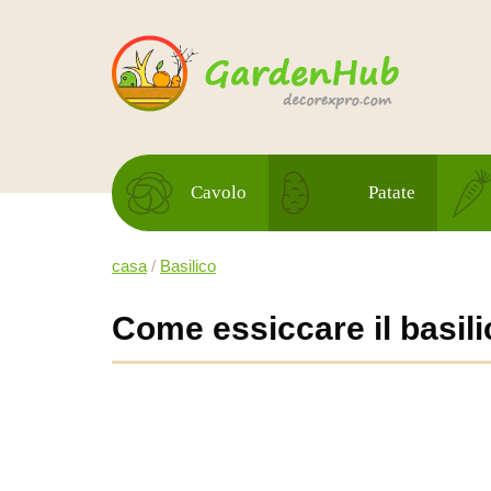
Cavolo
Patate
casa
/
Basilico
Come essiccare il basilic