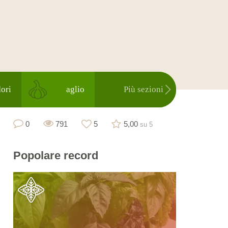
ori
aglio
Più sezioni
0
791
5
5,00
su 5
Popolare
record