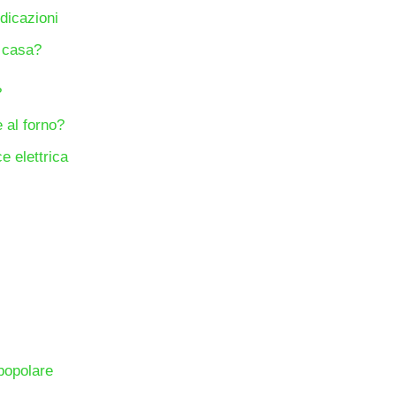
ndicazioni
 casa?
?
 al forno?
e elettrica
popolare