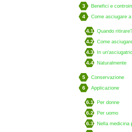
3
Benefici e controi
4
Come asciugare a
4.1
Quando ritirare
4.2
Come asciugare
4.3
In un'asciugatric
4.4
Naturalmente
5
Conservazione
6
Applicazione
6.1
Per donne
6.2
Per uomo
6.3
Nella medicina 