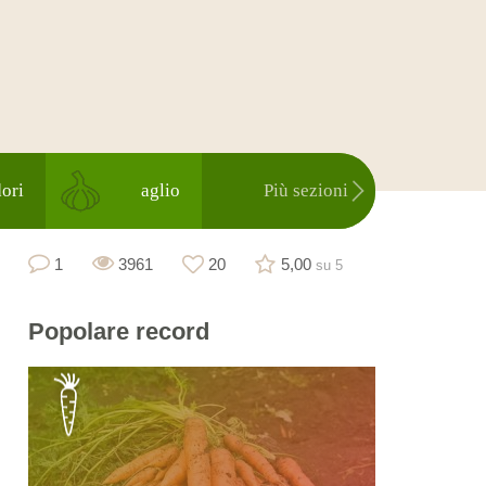
ori
aglio
Più sezioni
1
3961
20
5,00
su 5
Popolare
record