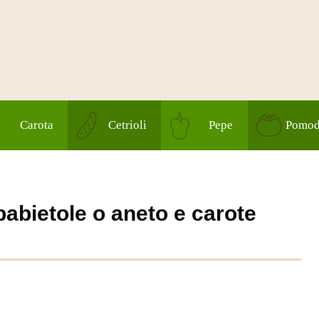
Carota
Cetrioli
Pepe
Pomod
babietole o aneto e carote