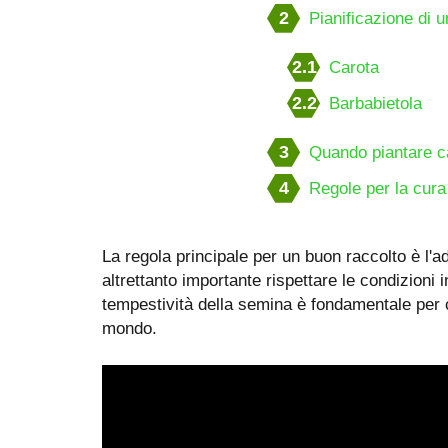
2
Pianificazione di u
2.1
Carota
2.2
Barbabietola
3
Quando piantare c
4
Regole per la cura 
La regola principale per un buon raccolto è l'a
altrettanto importante rispettare le condizioni 
tempestività della semina è fondamentale per c
mondo.